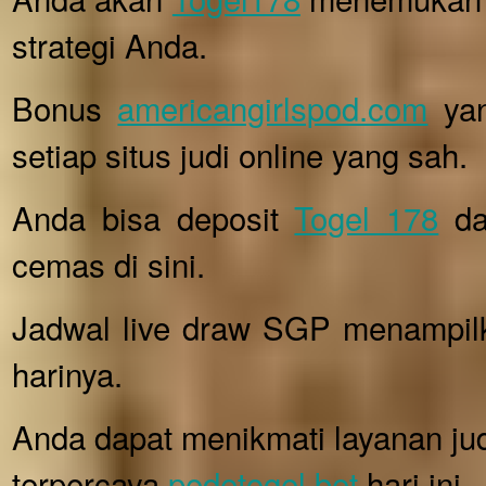
strategi Anda.
Bonus
americangirlspod.com
yan
setiap situs judi online yang sah.
Anda bisa deposit
Togel 178
da
cemas di sini.
Jadwal live draw SGP menampil
harinya.
Anda dapat menikmati layanan jud
terpercaya
pedetogel.bet
hari ini.