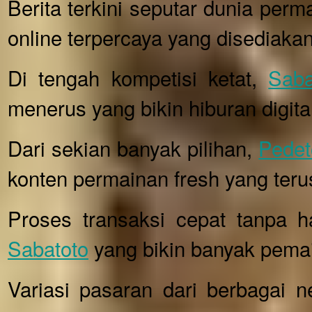
Berita terkini seputar dunia perm
online terpercaya yang disediaka
Di tengah kompetisi ketat,
Saba
menerus yang bikin hiburan digita
Dari sekian banyak pilihan,
Pedet
konten permainan fresh yang terus
Proses transaksi cepat tanpa 
Sabatoto
yang bikin banyak pemai
Variasi pasaran dari berbagai