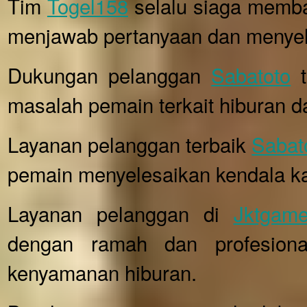
Tim
Togel158
selalu siaga memba
menjawab pertanyaan dan menyel
Dukungan pelanggan
Sabatoto
t
masalah pemain terkait hiburan d
Layanan pelanggan terbaik
Sabat
pemain menyelesaikan kendala k
Layanan pelanggan di
Jktgame
dengan ramah dan profesion
kenyamanan hiburan.