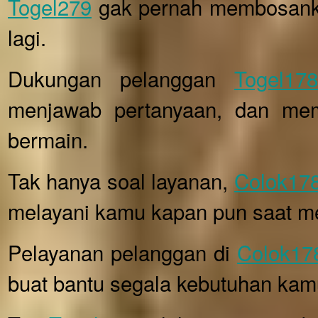
Togel279
gak pernah membosanka
lagi.
Dukungan pelanggan
Togel178
menjawab pertanyaan, dan mem
bermain.
Tak hanya soal layanan,
Colok17
melayani kamu kapan pun saat me
Pelayanan pelanggan di
Colok17
buat bantu segala kebutuhan kamu