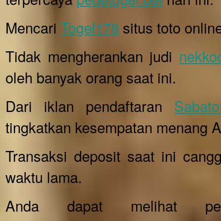
Mencari
Togel178
situs toto onlin
Tidak mengherankan judi
nekkoc
oleh banyak orang saat ini.
Dari iklan pendaftaran
Sabato
tingkatkan kesempatan menang A
Transaksi deposit saat ini can
waktu lama.
Anda dapat melihat pe