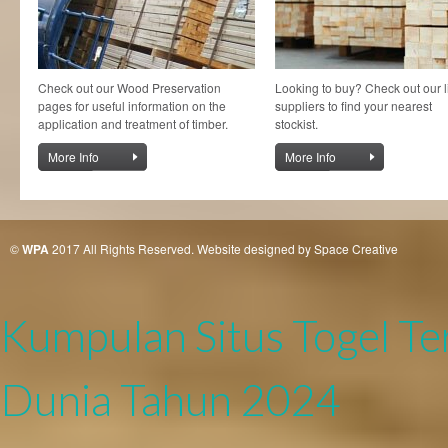
Check out our Wood Preservation
Looking to buy? Check out our li
pages for useful information on the
suppliers to find your nearest
application and treatment of timber.
stockist.
More Info
More Info
©
WPA
2017 All Rights Reserved. Website designed by Space Creative
Kumpulan Situs Togel Te
Dunia Tahun 2024