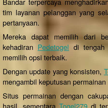
Bandar terpercaya menghadirk
tim layanan pelanggan yang sel
pertanyaan.
Mereka dapat memilih dari b
kehadiran
Pedetogel
di tengah
memilih opsi terbaik.
Dengan update yang konsisten,
T
mengambil keputusan permainan b
Situs permainan dengan cakup
hasil, sementara
Togel279
di te