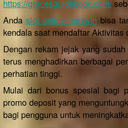
https://gracesguidebook.com/
sebe
Anda
slot online maxwin
bisa ta
kendala saat mendaftar Aktivitas 
Dengan rekam jejak yang sudah 
terus menghadirkan berbagai per
perhatian tinggi.
Mulai dari bonus spesial bagi 
promo deposit yang menguntung
bagi pengguna untuk meningkatk