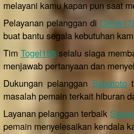
melayani kamu kapan pun saat me
Pelayanan pelanggan di
Colok17
buat bantu segala kebutuhan kamu
Tim
Togel158
selalu siaga memba
menjawab pertanyaan dan menyel
Dukungan pelanggan
Sabatoto
t
masalah pemain terkait hiburan d
Layanan pelanggan terbaik
Sabat
pemain menyelesaikan kendala k