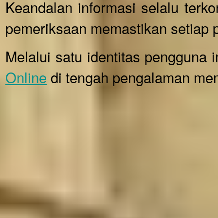
Keandalan informasi selalu terko
pemeriksaan memastikan setiap pe
Melalui satu identitas pengguna 
Online
di tengah pengalaman mema