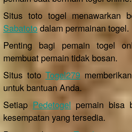
Situs toto togel menawarkan 
Sabatoto
dalam permainan togel.
Penting bagi pemain togel on
membuat pemain tidak bosan.
Situs toto
Togel279
memberikan 
untuk bantuan Anda.
Setiap
Pedetogel
pemain bisa b
kesempatan yang tersedia.