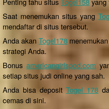
Penting tahu situs
Togel158
yang 
Saat menemukan situs yang
To
mendaftar di situs tersebut.
Anda akan
Togel178
menemukan be
strategi Anda.
Bonus
americangirlspod.com
yan
setiap situs judi online yang sah.
Anda bisa deposit
Togel 178
da
cemas di sini.