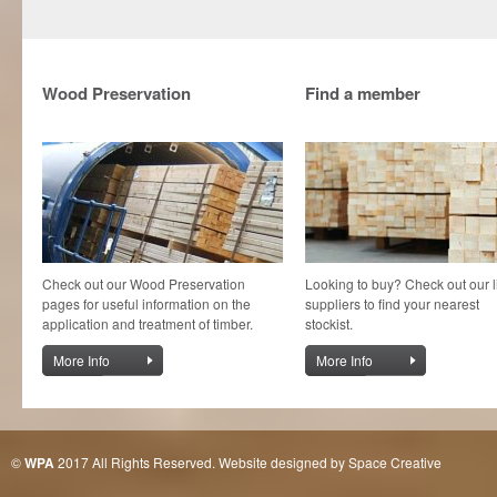
Wood Preservation
Find a member
Check out our Wood Preservation
Looking to buy? Check out our li
pages for useful information on the
suppliers to find your nearest
application and treatment of timber.
stockist.
More Info
More Info
©
WPA
2017 All Rights Reserved. Website designed by Space Creative