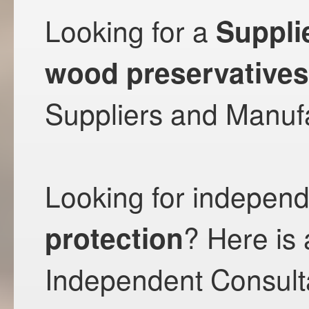
Looking for a
Suppli
wood preservatives
Suppliers and Manufa
Looking for indepen
? Here is
protection
Independent Consult