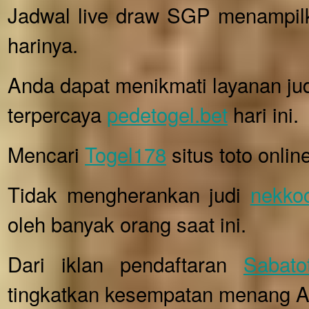
Jadwal live draw SGP menampil
harinya.
Anda dapat menikmati layanan jud
terpercaya
pedetogel.bet
hari ini.
Mencari
Togel178
situs toto onlin
Tidak mengherankan judi
nekkoc
oleh banyak orang saat ini.
Dari iklan pendaftaran
Sabato
tingkatkan kesempatan menang A