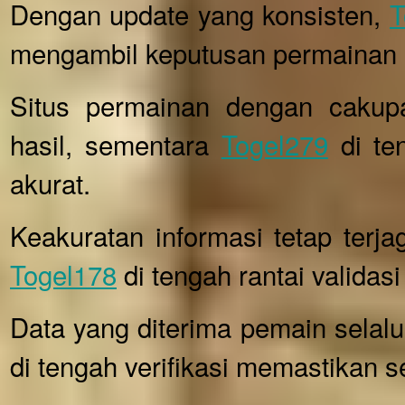
Dengan update yang konsisten,
T
mengambil keputusan permainan b
Situs permainan dengan cakup
hasil, sementara
Togel279
di te
akurat.
Keakuratan informasi tetap terja
Togel178
di tengah rantai validas
Data yang diterima pemain selalu
di tengah verifikasi memastikan s