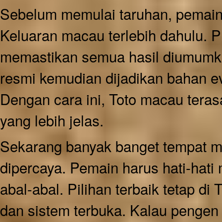
Sebelum memulai taruhan, pemai
Keluaran macau terlebih dahulu.
memastikan semua hasil diumumka
resmi kemudian dijadikan bahan ev
Dengan cara ini, Toto macau teras
yang lebih jelas.
Sekarang banyak banget tempat ma
dipercaya. Pemain harus hati-hati m
abal-abal. Pilihan terbaik tetap d
dan sistem terbuka. Kalau pengen 