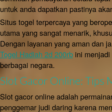
untuk anda dapatkan pastinya aka
Situs togel terpercaya yang berop
utama yang sangat menarik, khusu
Dengan layanan yang aman dan 
Togel Hadiah 2d 200rb
ini menjadi 
berbagai negara.
Slot Gacor Online: Tip
Slot gacor online adalah permaina
penggemar judi daring karena me