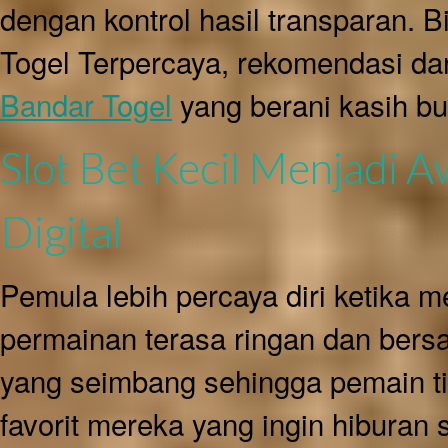
dengan kontrol hasil transparan. B
Togel Terpercaya, rekomendasi dar
Bandar Togel
yang berani kasih bu
Slot Bet Kecil Menjadi 
Digital
Pemula lebih percaya diri ketika m
permainan terasa ringan dan bersa
yang seimbang sehingga pemain ti
favorit mereka yang ingin hiburan 