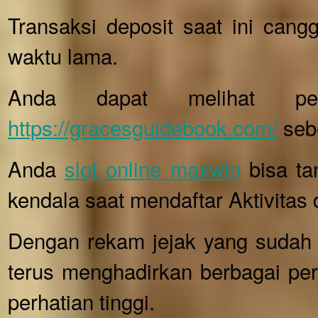
Transaksi deposit saat ini can
waktu lama.
Anda dapat melihat pe
https://gracesguidebook.com/
sebe
Anda
slot online maxwin
bisa ta
kendala saat mendaftar Aktivitas 
Dengan rekam jejak yang sudah 
terus menghadirkan berbagai per
perhatian tinggi.